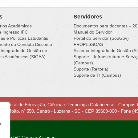
s
Servidores
rios Acadêmicos
Documentos para docentes – 20
e Ingresso IFC
Manual do Servidor
s e Políticas Estudantis
Portal do Servidor (SouGov)
ento da Conduta Discente
PROPESSOAS
 Integrado de Gestão de
Sistema Integrado de Gestão (S
des Acadêmicas (SIGAA)
Suporte – Infraestrutura e Servi
(Campus)
Suporte (Reitoria)
Suporte da TI (Campus)
to Federal de Educação, Ciência e Tecnologia Catarinense - Campus
 Frei João, nº 550, Centro - Luzerna - SC - CEP 89609-000 - Fone (4
e
are
do IFC
Campus
Araquari.