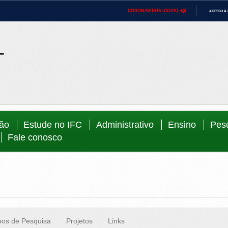
CORONAVÍRUS (COVID-19)
ACESSO À
ca
Ministério da Defesa
Ministério das Relações Exteriores
Minist
IR
PARA
Ministério da Cidadania
Ministério da Saúde
Minist
O
CONTEÚDO
Ministério do Desenvolvimento Regional
Controladoria-Geral da União
Minist
Direit
Advocacia-Geral da União
Banco Central do Brasil
Planal
ção
Estude no IFC
Administrativo
Ensino
Pes
Fale conosco
os de Pesquisa
Projetos
Links