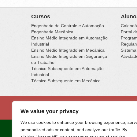
Cursos
Aluno
Engenharia de Controle e Automação
Calendá
Engenharia Mecânica
Portal d
Ensino Médio Integrado em Automação
Programa
Industrial
Regulam
Ensino Médio Integrado em Mecânica
Sistema
Ensino Médio Integrado em Segurança
Ativida
do Trabalho
Técnico Subsequente em Automação
Industrial
Técnico Subsequente em Mecânica
Institu
Rua Vigário
We value your privacy
We use cookies to enhance your browsing experience, serv
personalized ads or content, and analyze our traffic. By
Portal desenvolvido na
Fábrica de Softw