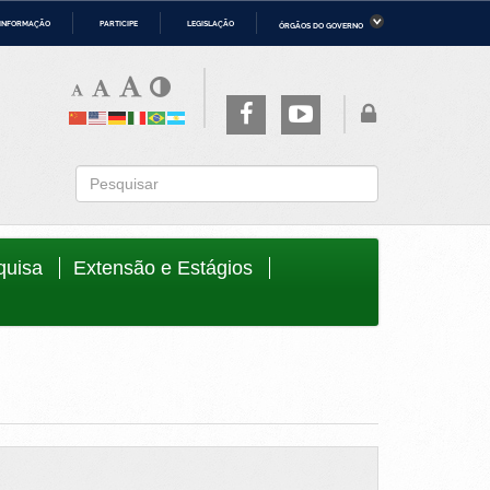
 INFORMAÇÃO
PARTICIPE
LEGISLAÇÃO
ÓRGÃOS DO GOVERNO
ério da Economia
Ministério da Infraestrutura
ério de Minas e Energia
Ministério da Ciência, Tecnologia,
Inovações e Comunicações
ério da Mulher, da Família e dos
Secretaria-Geral
os Humanos
to
quisa
Extensão e Estágios