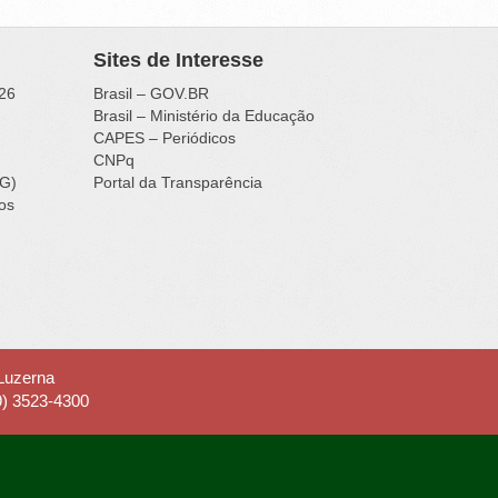
Sites de Interesse
26
Brasil – GOV.BR
Brasil – Ministério da Educação
CAPES – Periódicos
CNPq
IG)
Portal da Transparência
ços
 Luzerna
9) 3523-4300