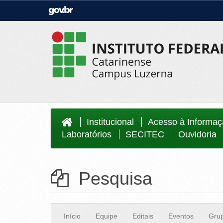
Casa Civil
Ministério da Justiça e Segurança Públi
Ministério da Agricultura, Pecuária e
Ministério da Educação
Abastecimento
Ministério do Meio Ambiente
Ministério do Turismo
Secretaria de Governo
Gabinete de Segurança Institucional
Institucional
Acesso à Informa
Laboratórios
SECITEC
Ouvidoria
Pesquisa
Início
Equipe
Editais
Eventos
Grup