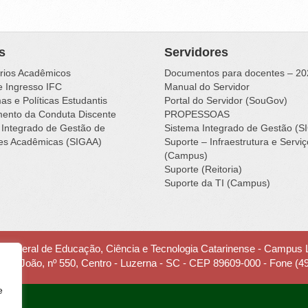
s
Servidores
rios Acadêmicos
Documentos para docentes – 20
e Ingresso IFC
Manual do Servidor
s e Políticas Estudantis
Portal do Servidor (SouGov)
ento da Conduta Discente
PROPESSOAS
 Integrado de Gestão de
Sistema Integrado de Gestão (S
des Acadêmicas (SIGAA)
Suporte – Infraestrutura e Servi
(Campus)
Suporte (Reitoria)
Suporte da TI (Campus)
to Federal de Educação, Ciência e Tecnologia Catarinense - Campus
 Frei João, nº 550, Centro - Luzerna - SC - CEP 89609-000 - Fone (4
e