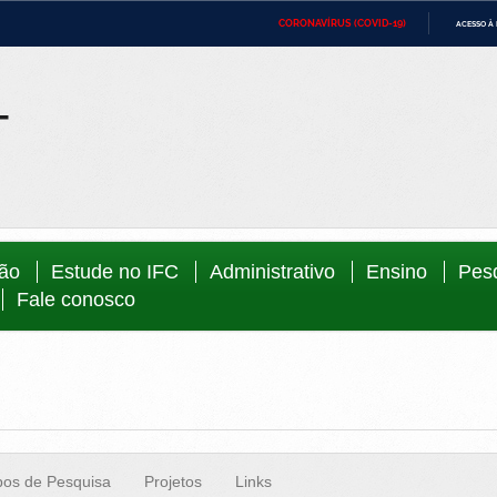
CORONAVÍRUS (COVID-19)
ACESSO À
ca
Ministério da Defesa
Ministério das Relações Exteriores
Minist
IR
PARA
Ministério da Cidadania
Ministério da Saúde
Minist
O
CONTEÚDO
Ministério do Desenvolvimento Regional
Controladoria-Geral da União
Minist
Direit
Advocacia-Geral da União
Banco Central do Brasil
Planal
ção
Estude no IFC
Administrativo
Ensino
Pes
Fale conosco
os de Pesquisa
Projetos
Links