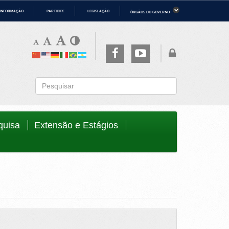
 INFORMAÇÃO
PARTICIPE
LEGISLAÇÃO
ÓRGÃOS DO GOVERNO
ério da Economia
Ministério da Infraestrutura
ério de Minas e Energia
Ministério da Ciência, Tecnologia,
Inovações e Comunicações
ério da Mulher, da Família e dos
Secretaria-Geral
os Humanos
to
quisa
Extensão e Estágios