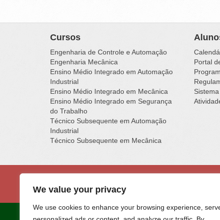
Cursos
Aluno
Engenharia de Controle e Automação
Calendá
Engenharia Mecânica
Portal d
Ensino Médio Integrado em Automação
Programa
Industrial
Regulam
Ensino Médio Integrado em Mecânica
Sistema
Ensino Médio Integrado em Segurança
Ativida
do Trabalho
Técnico Subsequente em Automação
Industrial
Técnico Subsequente em Mecânica
Institu
Rua Vigário
We value your privacy
We use cookies to enhance your browsing experience, serv
personalized ads or content, and analyze our traffic. By