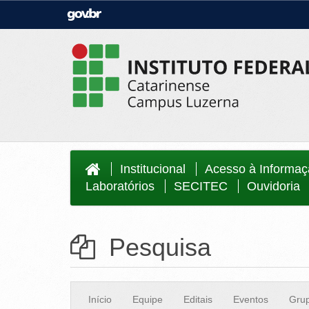
Casa Civil
Ministério da Justiça e Segurança Públi
Ministério da Agricultura, Pecuária e
Ministério da Educação
Abastecimento
Ministério do Meio Ambiente
Ministério do Turismo
Secretaria de Governo
Gabinete de Segurança Institucional
Institucional
Acesso à Informa
Laboratórios
SECITEC
Ouvidoria
Pesquisa
Início
Equipe
Editais
Eventos
Grup