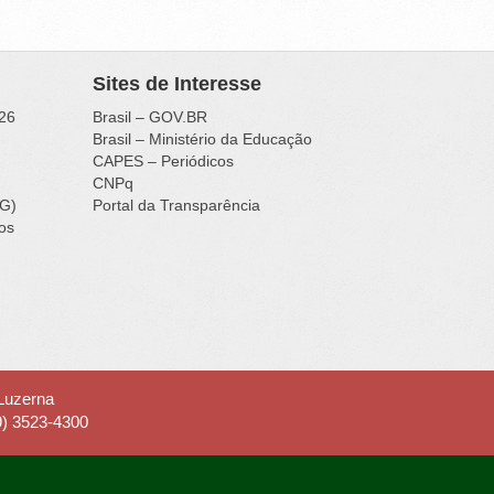
Sites de Interesse
26
Brasil – GOV.BR
Brasil – Ministério da Educação
CAPES – Periódicos
CNPq
IG)
Portal da Transparência
ços
 Luzerna
9) 3523-4300