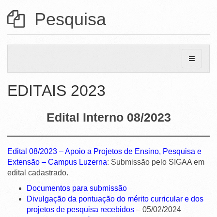
Ministério da Ciência, Tecnologia, Inovações e Comunicações
Pesquisa
Ministério do Meio Ambiente
Ministério do Turismo
Ministério do Desenvolvimento Regional
Controladoria-Geral da União
EDITAIS 2023
Ministério da Mulher, da Família e dos Direitos Humanos
Edital Interno 08/2023
Secretaria-Geral
Secretaria de Governo
Edital 08/2023 – Apoio a Projetos de Ensino, Pesquisa e
Gabinete de Segurança Institucional
Extensão – Campus Luzerna
: Submissão pelo SIGAA em
edital cadastrado.
Advocacia-Geral da União
Documentos para submissão
Banco Central do Brasil
Divulgação da pontuação do mérito curricular e dos
projetos de pesquisa recebidos
– 05/02/2024
Planalto