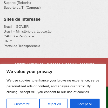
Suporte (Reitoria)
Suporte da TI (Campus)
Sites de Interesse
Brasil – GOV.BR
Brasil – Ministério da Educação
CAPES – Periódicos
CNPq
Portal da Transparência
Instituto Federal de Educação, Ciência e Tecnologia
Catarinense - Campus Luzerna
We value your privacy
Rua Vigário Frei João, nº 550, Centro - Luzerna - SC - CEP
89609-000 - Fone (49) 3523-4300
We use cookies to enhance your browsing experience, serve
personalized ads or content, and analyze our traffic. By
clicking "Accept All", you consent to our use of cookies.
Portal desenvolvido na
Fábrica de Software
do IFC
Campus
Araquari.
Customize
Reject All
Accept All