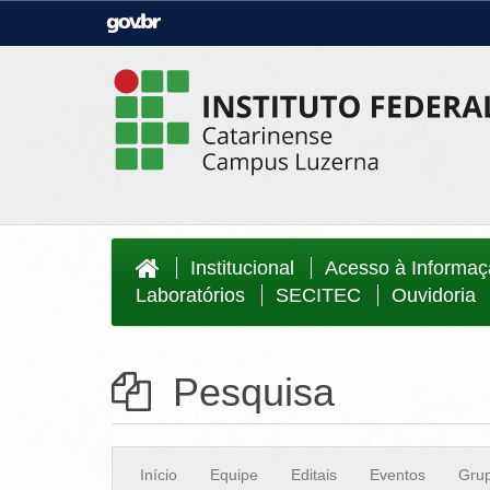
Casa Civil
Ministério da Justiça e Segurança Públi
Ministério da Agricultura, Pecuária e
Ministério da Educação
Abastecimento
Ministério do Meio Ambiente
Ministério do Turismo
Secretaria de Governo
Gabinete de Segurança Institucional
Institucional
Acesso à Informa
Laboratórios
SECITEC
Ouvidoria
Pesquisa
Início
Equipe
Editais
Eventos
Grup