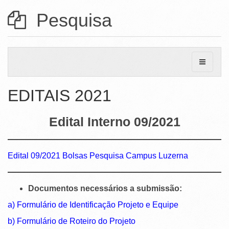
Ministério da Ciência, Tecnologia, Inovações e Comunicações
Pesquisa
Ministério do Meio Ambiente
Ministério do Turismo
Ministério do Desenvolvimento Regional
Controladoria-Geral da União
EDITAIS 2021
Ministério da Mulher, da Família e dos Direitos Humanos
Edital Interno 09/2021
Secretaria-Geral
Secretaria de Governo
Edital 09/2021 Bolsas Pesquisa Campus Luzerna
Gabinete de Segurança Institucional
Advocacia-Geral da União
Documentos necessários a submissão:
a) Formulário de Identificação Projeto e Equipe
Banco Central do Brasil
b) Formulário de Roteiro do Projeto
Planalto